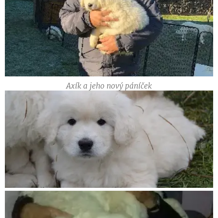
Axík a jeho nový páníček