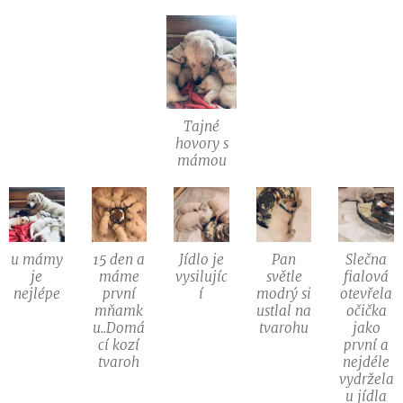
Tajné
hovory s
mámou
u mámy
15 den a
Jídlo je
Pan
Slečna
je
máme
vysilujíc
světle
fialová
nejlépe
první
í
modrý si
otevřela
mňamk
ustlal na
očička
u..Domá
tvarohu
jako
cí kozí
první a
tvaroh
nejdéle
vydržela
u jídla