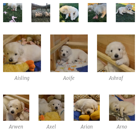
Aisling
Aoife
Ashraf
Arwen
Axel
Arian
Arno