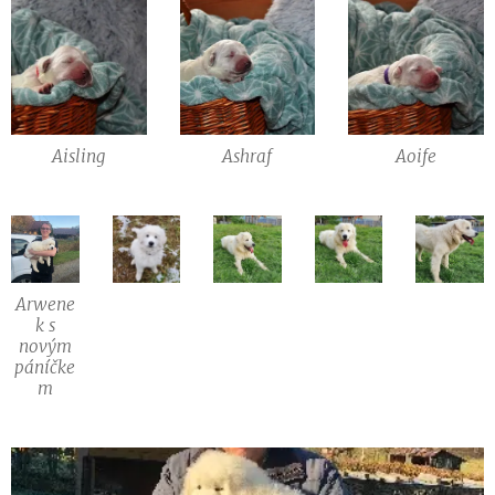
Aisling
Ashraf
Aoife
Arwene
k s
novým
páníčke
m