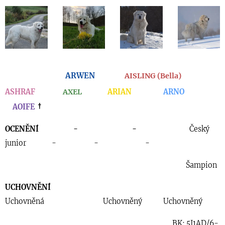
A
RWEN
AISLING (Bella)
ASHRAF
A
XEL
ARIAN
ARNO
AOIFE
†
OCENĚNÍ - -
Český
junior - - -
Šampion
UCHOVNĚNÍ
Uchovněná Uchovněný Uchovněný
BK: 5J1AD/6-