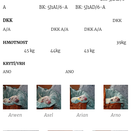
A BK: 5J1AI/6-A BK: 5J1AD/6-A
DKK
DKK
A/A DKK A/A DKK A/A
HMOTNOST
39kg
45 kg 44kg 43 kg
KRYTÍ
/VRH
ANO ANO
Arwen
Axel
Arian
Arno