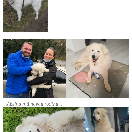
Aisling má novou rodinu :)